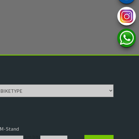
M-Stand
km bis