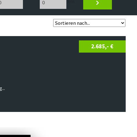
km
2.685,- €
...