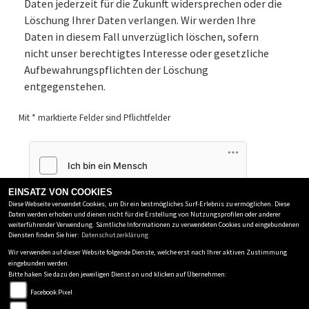
Daten jederzeit für die Zukunft widersprechen oder die
Löschung Ihrer Daten verlangen. Wir werden Ihre
Daten in diesem Fall unverzüglich löschen, sofern
nicht unser berechtigtes Interesse oder gesetzliche
Aufbewahrungspflichten der Löschung
entgegenstehen.
Mit * marktierte Felder sind Pflichtfelder
Friendly Captcha
EINSATZ VON COOKIES
Diese Webseite verwendet Cookies, um Dir ein bestmögliches Surf-Erlebnis zu ermöglichen. Diese
*diese Felder müssen ausgefüllt werden
Daten werden erhoben und dienen nicht für die Erstellung von Nutzungsprofilen oder anderer
weiterführender Verwendung. Sämtliche Informationen zu verwendeten Cookies und eingebundenen
Diensten finden Sie hier:
Datenschutzerklärung
Wir verwenden auf dieser Website folgende Dienste, welche erst nach Ihrer aktiven Zustimmung
eingebunden werden.
Bitte haken Sie dazu den jeweiligen Dienst an und klicken auf Übernehmen:
Facebook Pixel
MOTORCORNER GMBH