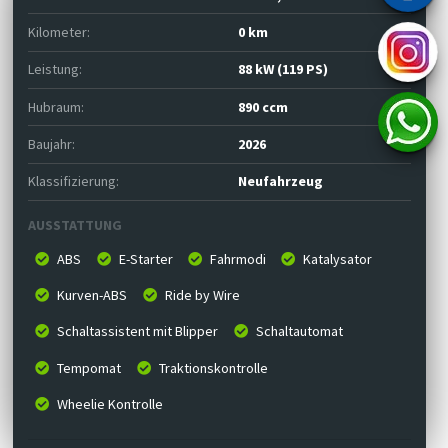
Kilometer:
0 km
Leistung:
88 kW (119 PS)
Hubraum:
890 ccm
Baujahr:
2026
Klassifizierung:
Neufahrzeug
AUSSTATTUNG
ABS
E-Starter
Fahrmodi
Katalysator
Kurven-ABS
Ride by Wire
Schaltassistent mit Blipper
Schaltautomat
Tempomat
Traktionskontrolle
Wheelie Kontrolle