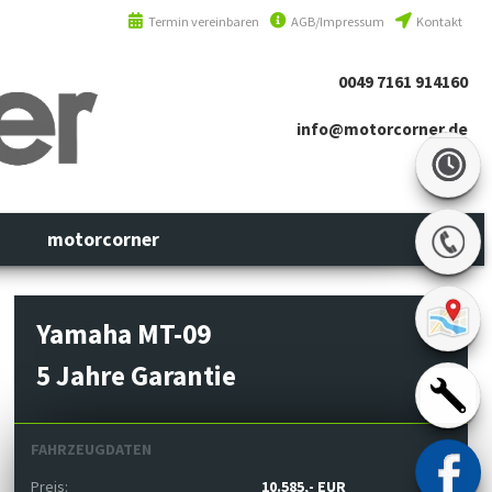
Termin vereinbaren
AGB/Impressum
Kontakt
0049 7161 914160
info@motorcorner.de
motorcorner
Yamaha MT-09
5 Jahre Garantie
FAHRZEUGDATEN
Preis:
10.585,- EUR