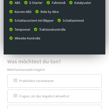
ABS
E-Starter
Fahrmodi
Katalysator
Kurven-ABS
Ride by Wire
Schaltassistent mit Blipper
Schaltautomat
Tempomat
Traktionskontrolle
Wheelie Kontrolle
Was möchtest du tun?
Mehrfachauswahl möglich
Probefahrt vereinbaren
Fragen, ob das Angebot aktuell ist