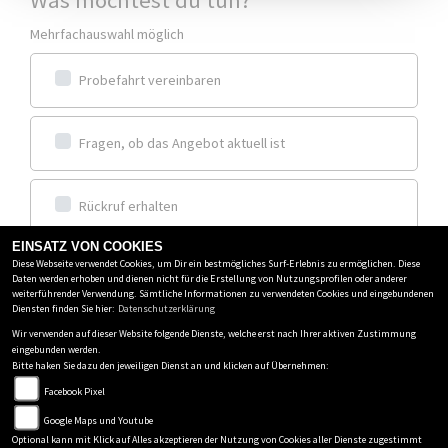
Mehrfachauswahl möglich
Probefahrt vereinbaren
Fragen, ob das Angebot aktuell ist
Rückruf erhalten
EINSATZ VON COOKIES
Diese Webseite verwendet Cookies, um Dir ein bestmögliches Surf-Erlebnis zu ermöglichen. Diese
Frage zum Inserat stellen
Daten werden erhoben und dienen nicht für die Erstellung von Nutzungsprofilen oder anderer
weiterführender Verwendung. Sämtliche Informationen zu verwendeten Cookies und eingebundenen
Diensten finden Sie hier:
Datenschutzerklärung
Weiter
Wir verwenden auf dieser Website folgende Dienste, welche erst nach Ihrer aktiven Zustimmung
eingebunden werden.
Bitte haken Sie dazu den jeweiligen Dienst an und klicken auf Übernehmen:
Facebook Pixel
MOTORCORNER GMBH
Google Maps und Youtube
Daimlerstrasse 1
-
73117 Wangen/Göppingen
-
0049 7161
Optional kann mit Klick auf Alles akzeptieren der Nutzung von Cookies aller Dienste zugestimmt