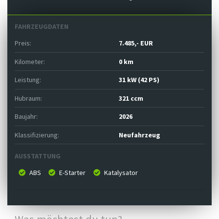
FAHRZEUGDATEN
Preis:
7.485,- EUR
Kilometer:
0 km
Leistung:
31 kW (42 PS)
Hubraum:
321 ccm
Baujahr:
2026
Klassifizierung:
Neufahrzeug
AUSSTATTUNG
ABS
E-Starter
Katalysator
Was möchtest du tun?