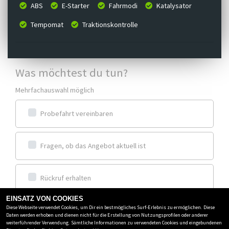
ABS
E-Starter
Fahrmodi
Katalysator
Tempomat
Traktionskontrolle
Was möchtest du tun?
Mehrfachauswahl möglich
Probefahrt vereinbaren
Fragen, ob das Angebot aktuell ist
Rückruf erhalten
EINSATZ VON COOKIES
Diese Webseite verwendet Cookies, um Dir ein bestmögliches Surf-Erlebnis zu ermöglichen. Diese
Frage zum Inserat stellen
Daten werden erhoben und dienen nicht für die Erstellung von Nutzungsprofilen oder anderer
weiterführender Verwendung. Sämtliche Informationen zu verwendeten Cookies und eingebundenen