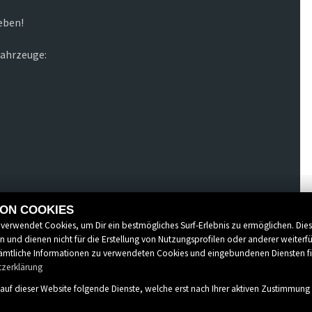
eben!
fahrzeuge:
beschreibungen. Irrtümer, Änderungen und
VON COOKIES
 verwendet Cookies, um Dir ein bestmögliches Surf-Erlebnis zu ermöglichen. Die
 und dienen nicht für die Erstellung von Nutzungsprofilen oder anderer weiterf
Irrtümer vorbehalten.
mtliche Informationen zu verwendeten Cookies und eingebundenen Diensten f
tzerklärung
auf dieser Website folgende Dienste, welche erst nach Ihrer aktiven Zustimmun