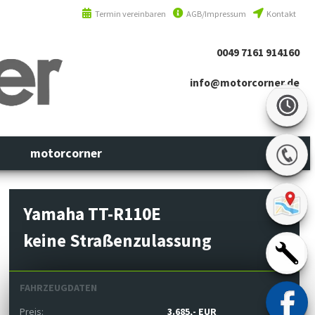
Termin vereinbaren
AGB/Impressum
Kontakt
0049 7161 914160
info@motorcorner.de
motorcorner
Yamaha TT-R110E
keine Straßenzulassung
FAHRZEUGDATEN
Preis:
3.685,- EUR