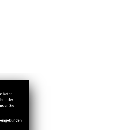
se Daten
ührender
inden Sie
g eingebunden