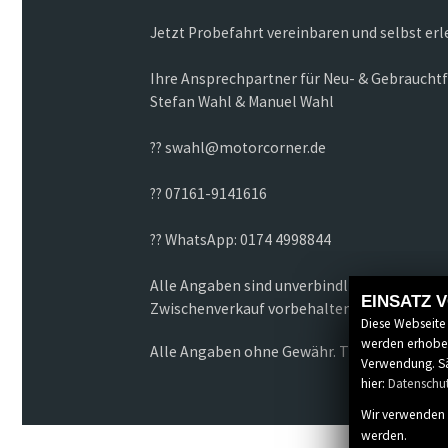
Jetzt Probefahrt vereinbaren und selbst erl
Ihre Ansprechpartner für Neu- & Gebraucht
Stefan Wahl & Manuel Wahl
?? swahl@motorcorner.de
?? 07161-9141616
?? WhatsApp: 0174 4998844
Alle Angaben sind unverbindliche Fahrzeug
EINSATZ 
Zwischenverkauf vorbehalten.
Diese Webseite
werden erhoben
Alle Angaben ohne Gewähr. Tippfehler und 
Verwendung. Sä
hier:
Datenschu
Wir verwenden 
werden.