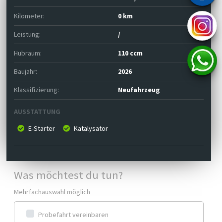
Kilometer:
0 km
Leistung:
/
Hubraum:
110 ccm
Baujahr:
2026
Klassifizierung:
Neufahrzeug
AUSSTATTUNG
E-Starter
Katalysator
Was möchtest du tun?
Mehrfachauswahl möglich
Probefahrt vereinbaren