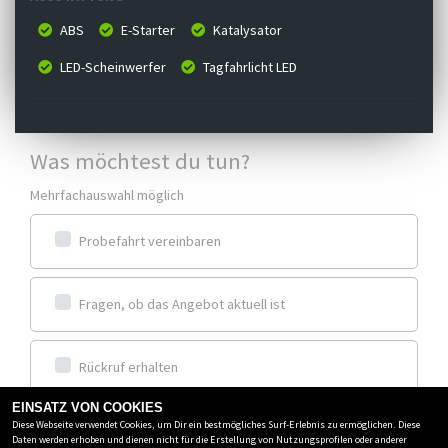
ABS
E-Starter
Katalysator
LED-Scheinwerfer
Tagfahrlicht LED
Was möchtest du tun?
Mehrfachauswahl möglich
Probefahrt vereinbaren
Fragen, ob das Angebot aktuell ist
Rückruf erhalten
EINSATZ VON COOKIES
Diese Webseite verwendet Cookies, um Dir ein bestmögliches Surf-Erlebnis zu ermöglichen. Diese
Frage zum Inserat stellen
Daten werden erhoben und dienen nicht für die Erstellung von Nutzungsprofilen oder anderer