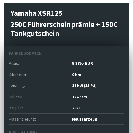
Yamaha XSR125
250€ Führerscheinprämie + 150€
Tankgutschein
FAHRZEUGDATEN
Preis:
5.385,- EUR
Kilometer:
0 km
Leistung:
11 kW (15 PS)
Hubraum:
124 ccm
Baujahr:
2026
Klassifizierung:
Neufahrzeug
AUSSTATTUNG